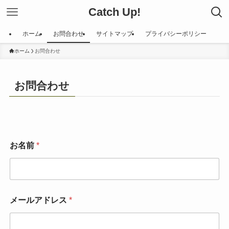
Catch Up!
ホーム
お問合わせ
サイトマップ
プライバシーポリシー
ホーム
お問合わせ
お問合わせ
*
お名前
*
お
名
前
お
問
い
メールアドレス
*
合
わ
せ